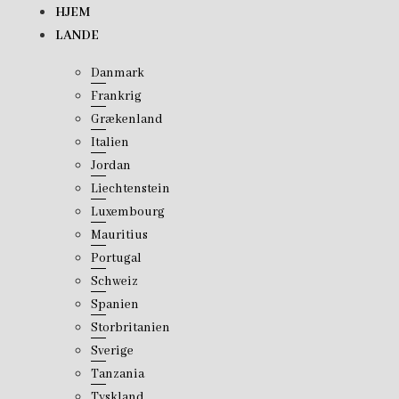
Skip
HJEM
to
LANDE
content
Danmark
Frankrig
Grækenland
Italien
Jordan
Liechtenstein
Luxembourg
Mauritius
Portugal
Schweiz
Spanien
Storbritanien
Sverige
Tanzania
Tyskland