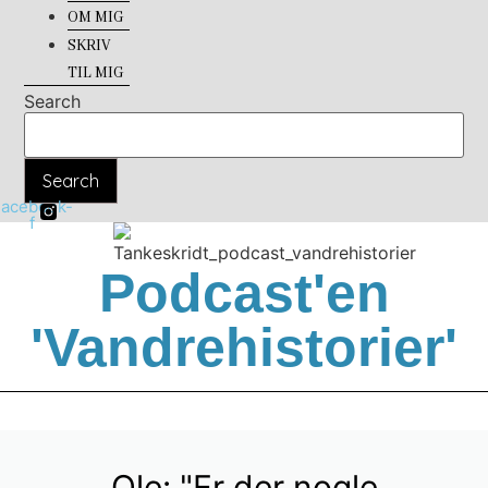
OM MIG
SKRIV
TIL MIG
Search
Search
Facebook-
f
Podcast'en
'Vandrehistorier'
Ole: "Er der nogle