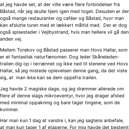
at jeg havde set, at der ville være flere forbindelser fra
Båstad, når jeg skulle hjem igen med toget. Desuden er der
også mange restauranter og caféer og Båstad, hvor man
kan afslutte turen med et lækkert måltid mad. Der er dog
også spisesteder i Vejlbystrand, hvis man hellere vil gå den
anden vej.
Mellem Torekov og Båstad passerer man Hovs Hallar, som
er et fantastisk naturfænomen. Dog leder Skåneleden-
trailen dig op i terrænnet og ikke ned til stenene ved Hovs
Hallar, så jeg mistede oplevelsen denne gang, da det viste
sig, at man ikke kan se dem oppefra trailen.
Jeg havde 2 magiske dage, og jeg drømmer allerede om
flere af denne slags mikroeventyr, hvor jeg drager afsted
med minimal oppakning og bare tager tingene, som de
kommer.
Har man kun 1 dag at vandre i, kan jeg sagtens anbefale,
at man kun tager 1 af etaperne. For mig havde det bestemt