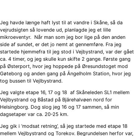
Jeg havde længe haft lyst til at vandre i Skåne, så da
vejrudsigten så lovende ud, planlagde jeg et lille
mikroeventyr. Når man som jeg bor lige på den anden
side af sundet, er det jo nemt at gennemføre. Fra jeg
startede hjemmefra til jeg stod i Vejbystrand, var der gået
ca. 4 timer, og jeg skulle kun skifte 2 gange. Første gang
på Østerport, hvor jeg hoppede på Øresundstoget mod
Gøteborg og anden gang på Ängelholm Station, hvor jeg
tog bussen til Vejlbystrand.
Jeg valgte etape 16, 17 og 18 af Skåneleden SL1 mellem
Vejlbystrand og Båstad på Bjärehalvøen nord for
Helsingborg. Dog slog jeg 16 og 17 sammen, så min
dagsetaper var ca. 20-25 km.
Jeg gik i ‘modsat retning’, så jeg startede med etape 18
mellem Vejlbystrand og Torekov. Begrundelsen herfor var,