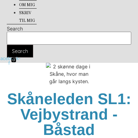
OM MIG
SKRIV
TIL MIG
Search
Search
Facebook-
f
Skåneleden SL1:
Vejbystrand -
Båstad