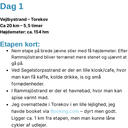
Dag 1
Vejlbystrand – Torekov
Ca 20 km – 5,5 timer
Højdemeter: ca. 154 hm
Etapen kort:
Nem etape på brede jævne stier med få højdemeter. Efter
Rammsjöstrand bliver terrænet mere stenet og ujævnt at
gå på.
Ved Segelstorpsstrand er der en lille kiosk/cafe, hvor
man kan få kaffe, kolde drikke, is og små
fornødenheder.
I Rammsjöstrand er der et havnebad, hvor man kan
spise varmt mad.
Jeg overnattede i Torekov i en lille lejlighed, jeg
havde booket via
Booking.com
– dyrt men godt.
Ligger ca. 1 km fra etapen, men man kunne låne
cykler af udlejer.