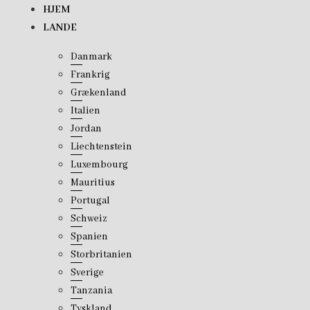
Skip
HJEM
to
LANDE
content
Danmark
Frankrig
Grækenland
Italien
Jordan
Liechtenstein
Luxembourg
Mauritius
Portugal
Schweiz
Spanien
Storbritanien
Sverige
Tanzania
Tyskland