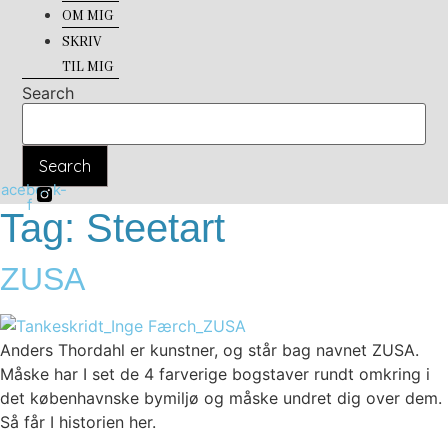
OM MIG
SKRIV
TIL MIG
Search
Search
Facebook-
f
Tag:
Steetart
ZUSA
Anders Thordahl er kunstner, og står bag navnet ZUSA.
Måske har I set de 4 farverige bogstaver rundt omkring i
det københavnske bymiljø og måske undret dig over dem.
Så får I historien her.