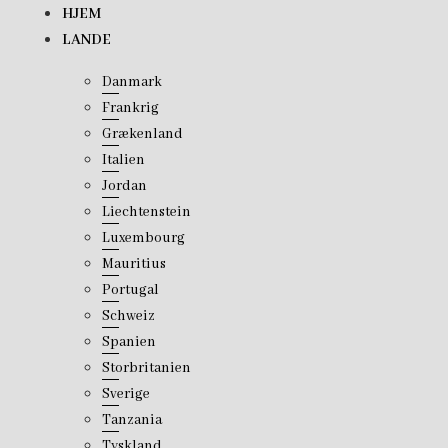
Skip
HJEM
to
LANDE
content
Danmark
Frankrig
Grækenland
Italien
Jordan
Liechtenstein
Luxembourg
Mauritius
Portugal
Schweiz
Spanien
Storbritanien
Sverige
Tanzania
Tyskland