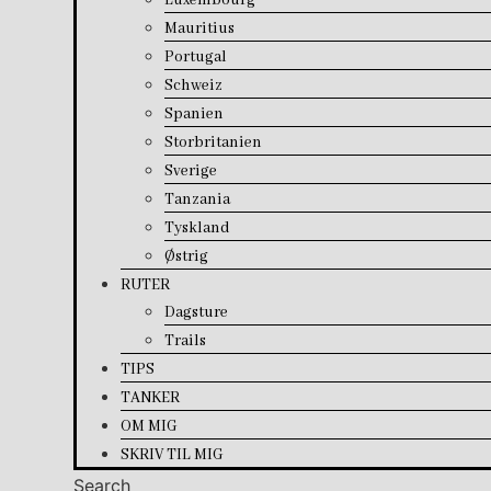
Luxembourg
Mauritius
Portugal
Schweiz
Spanien
Storbritanien
Sverige
Tanzania
Tyskland
Østrig
RUTER
Dagsture
Trails
TIPS
TANKER
OM MIG
SKRIV TIL MIG
Search