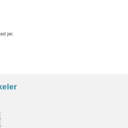
ed jer.
keler