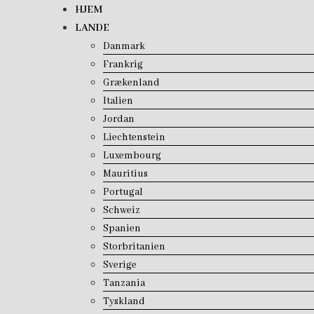
Skip
HJEM
to
LANDE
content
Danmark
Frankrig
Grækenland
Italien
Jordan
Liechtenstein
Luxembourg
Mauritius
Portugal
Schweiz
Spanien
Storbritanien
Sverige
Tanzania
Tyskland