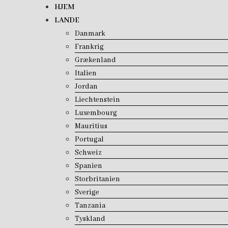
Skip
HJEM
to
LANDE
content
Danmark
Frankrig
Grækenland
Italien
Jordan
Liechtenstein
Luxembourg
Mauritius
Portugal
Schweiz
Spanien
Storbritanien
Sverige
Tanzania
Tyskland