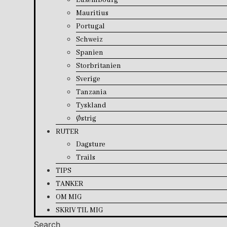
Luxembourg
Mauritius
Portugal
Schweiz
Spanien
Storbritanien
Sverige
Tanzania
Tyskland
Østrig
RUTER
Dagsture
Trails
TIPS
TANKER
OM MIG
SKRIV TIL MIG
Search