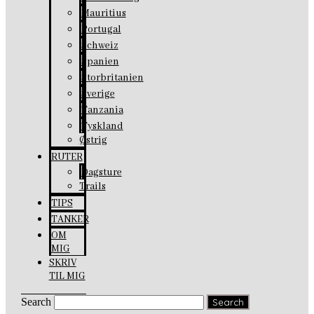
Mauritius
Portugal
Schweiz
Spanien
Storbritanien
Sverige
Tanzania
Tyskland
Østrig
RUTER
Dagsture
Trails
TIPS
TANKER
OM
MIG
SKRIV
TIL MIG
Search
Search