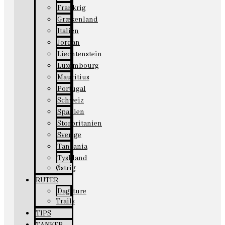
Frankrig
Grækenland
Italien
Jordan
Liechtenstein
Luxembourg
Mauritius
Portugal
Schweiz
Spanien
Storbritanien
Sverige
Tanzania
Tyskland
Østrig
RUTER
Dagsture
Trails
TIPS
TANKER