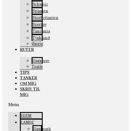
Schweiz
Spanien
Storbritanien
Sverige
Tanzania
Tyskland
Østrig
RUTER
Dagsture
Trails
TIPS
TANKER
OM MIG
SKRIV TIL
MIG
Menu
HJEM
LANDE
Danmark