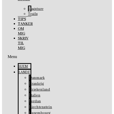
Dagsture
Trails
TIPS
TANKER
OM
MIG
SKRIV
TIL
MIG
Menu
HJEM
LANDE
Danmark
Frankrig
Grækenland
Italien
Jordan
Liechtenstein
Luxembourg